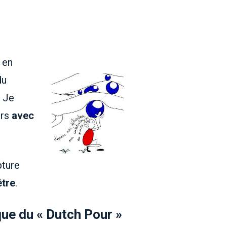
 en
du
. Je
urs
avec
pture
être
.
ue du « Dutch Pour »