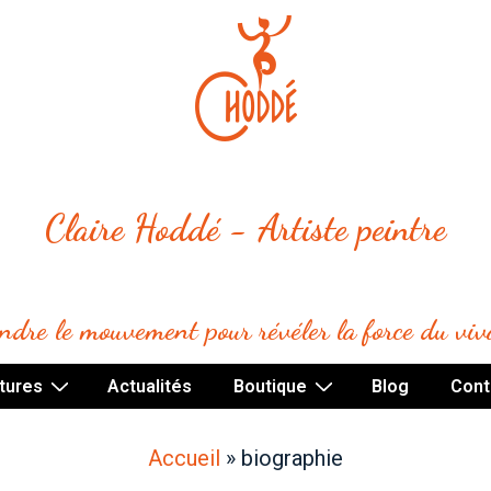
Claire Hoddé - Artiste peintre
indre le mouvement pour révéler la force du viv
tures
Actualités
Boutique
Blog
Cont
Accueil
»
biographie