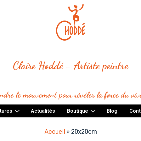
Claire Hoddé - Artiste peintre
indre le mouvement pour révéler la force du viv
tures
Actualités
Boutique
Blog
Cont
Accueil
»
20x20cm