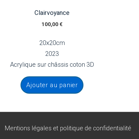
Clairvoyance
100,00
€
20x20cm
2023
Acrylique sur châssis coton 3D
Ajouter au panier
Menu
Mentions légales et politique de confidentialité
du