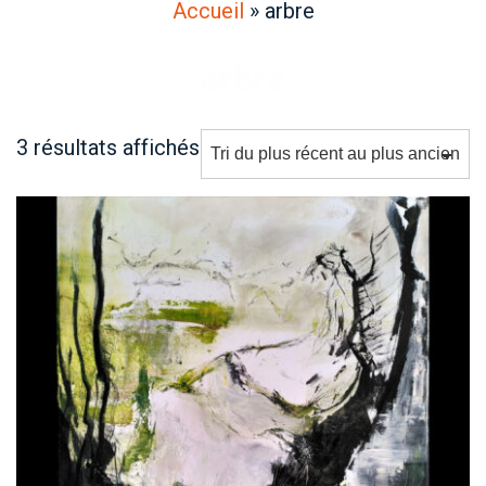
Accueil
»
arbre
arbre
Trié
3 résultats affichés
du
plus
récent
au
plus
ancien