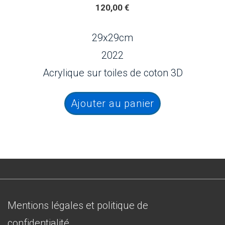
120,00
€
29x29cm
2022
Acrylique sur toiles de coton 3D
Ajouter au panier
Menu
Mentions légales et politique de
du
confidentialité