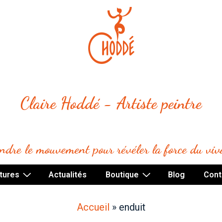
Claire Hoddé - Artiste peintre
indre le mouvement pour révéler la force du viv
tures
Actualités
Boutique
Blog
Cont
Accueil
»
enduit