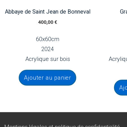
Abbaye de Saint Jean de Bonneval
Gr
400,00
€
60x60cm
2024
Acrylique sur bois
Acryliq
Ajouter au panier
Aj
Menu
Mentions légales et politique de confidentialité