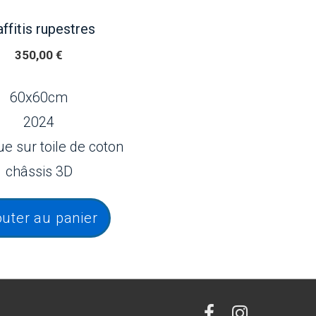
affitis rupestres
350,00
€
60x60cm
2024
ue sur toile de coton
châssis 3D
outer au panier