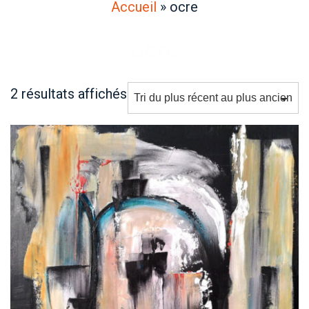
Accueil
»
ocre
ocre
Trié
2 résultats affichés
du
plus
récent
au
plus
ancien