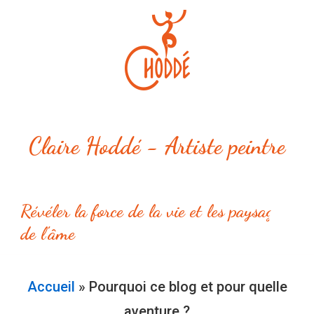
↓
passer
au
contenu
principal
Claire Hoddé - Artiste peintre
Révéler la force de la vie et les paysages
ME
de l'âme
Main
Navigation
Accueil
»
Pourquoi ce blog et pour quelle
aventure ?