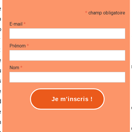
e
*
champ obligatoire
p
E-mail
*
o
r
Prénom
*
t
e
Nom
*
u
s
e
d
e
n