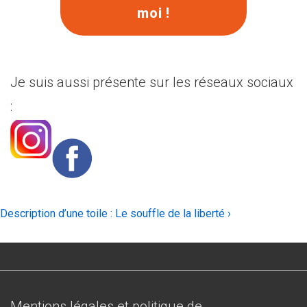
moi !
Je suis aussi présente sur les réseaux sociaux
:
Navigation
Next
Description d’une toile : Le souffle de la liberté ›
Post
de
is
l’article
Menu
Mentions légales et politique de