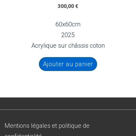
300,00
€
60x60cm
2025
Acrylique sur châssis coton
Ajouter au panier
Menu
Mentions légales et politique de
du