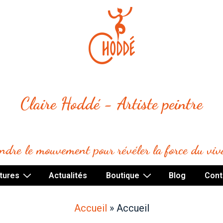
Claire Hoddé - Artiste peintre
indre le mouvement pour révéler la force du viv
tures
Actualités
Boutique
Blog
Cont
Accueil
»
Accueil