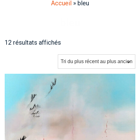
Accueil
»
bleu
bleu
Trié
12 résultats affichés
du
plus
récent
au
plus
ancien