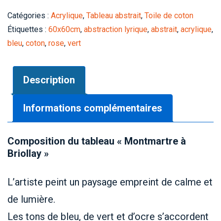
Montmartre
Catégories :
Acrylique
,
Tableau abstrait
,
Toile de coton
à
Étiquettes :
60x60cm
,
abstraction lyrique
,
abstrait
,
acrylique
,
Briollay
bleu
,
coton
,
rose
,
vert
Description
Informations complémentaires
Composition du tableau « Montmartre à
Briollay »
L’artiste peint un paysage empreint de calme et
de lumière.
Les tons de bleu, de vert et d’ocre s’accordent