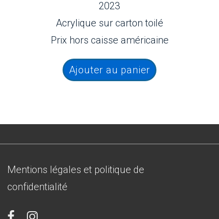
2023
Acrylique sur carton toilé
Prix hors caisse américaine
Ajouter au panier
Menu
Mentions légales et politique de
du
confidentialité
bas
de