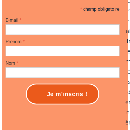
*
champ obligatoire
E-mail
*
a
t
Prénom
*
Nom
*
e
n
è