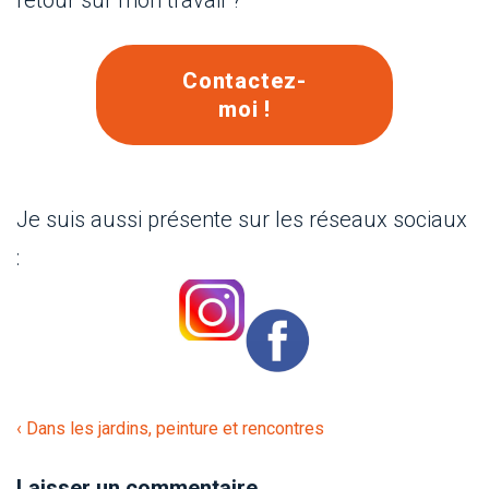
retour sur mon travail ?
Contactez-
moi !
Je suis aussi présente sur les réseaux sociaux
:
Navigation
Previous
‹ Dans les jardins, peinture et rencontres
Post
de
Laisser un commentaire
is