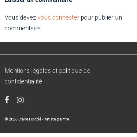
l’article
Vous devez
vous connecter
pour publier un
commentaire.
Menu
Mentions légales et politique de
du
confidentialité
bas
de
page
© 2026
Claire Hoddé - Artiste peintre