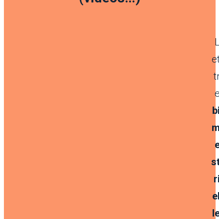
e
t
b
s
r
e
l